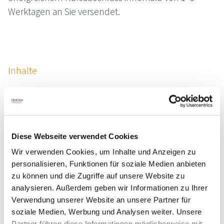
Werktagen an Sie versendet.
Inhalte
Bedürfnisse der Gäste erkennen
Gästekommunikation -und Zufriedenheit
Verkaufsstrategien und -techniken
Diese Webseite verwendet Cookies
Termine
Wir verwenden Cookies, um Inhalte und Anzeigen zu
Jederzeit verfügbar
personalisieren, Funktionen für soziale Medien anbieten
DA-0000324, Freie Plätze, findet garantiert
zu können und die Zugriffe auf unsere Website zu
statt, Online
analysieren. Außerdem geben wir Informationen zu Ihrer
Verwendung unserer Website an unsere Partner für
29,00 € Mitglieder | 41,00 € Standard
soziale Medien, Werbung und Analysen weiter. Unsere
zzgl. MwSt.
Partner führen diese Informationen möglicherweise mit