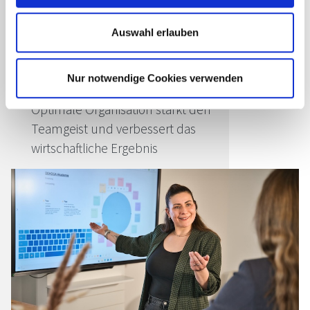
zum offensiven Service
Fit für den erfolgreichen Service
Auswahl erlauben
der Zukunft
Restaurantmanagement für
Nur notwendige Cookies verwenden
Führungskräfte
Optimale Organisation stärkt den
Teamgeist und verbessert das
wirtschaftliche Ergebnis