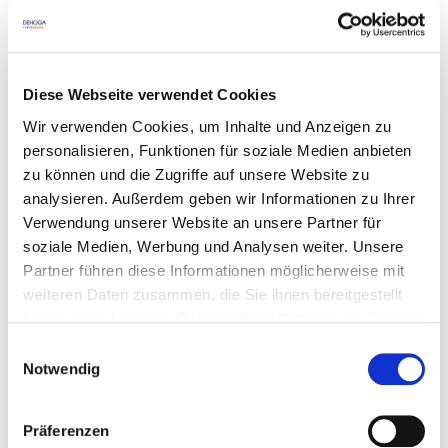
rollierenden System
Kreative Anrichtetechniken
Diese Webseite verwendet Cookies
Sonstige Informationen
Wir verwenden Cookies, um Inhalte und Anzeigen zu
personalisieren, Funktionen für soziale Medien anbieten
Dieser Kurs findet jeweils von 09:00 - 17:00 Uhr statt.
zu können und die Zugriffe auf unsere Website zu
analysieren. Außerdem geben wir Informationen zu Ihrer
Verwendung unserer Website an unsere Partner für
Referenten
soziale Medien, Werbung und Analysen weiter. Unsere
Partner führen diese Informationen möglicherweise mit
Felix Schultheisz
weiteren Daten zusammen, die Sie ihnen bereitgestellt
haben oder die sie im Rahmen Ihrer Nutzung der Dienste
Termine
gesammelt haben. Sie geben Einwilligung zu unseren
05.10.2026
Einwilligungsauswahl
Cookies, wenn Sie unsere Webseite weiterhin nutzen.
Notwendig
DA-0000203, Ausgebucht, Bad Überkingen
199,00 € Mitglieder | 299,00 € Standard
Präferenzen
zzgl. MwSt.