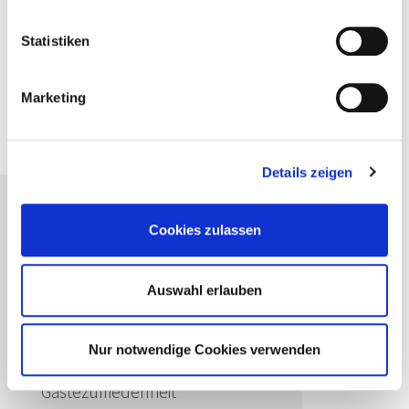
Statistiken
In den Warenkorb
PDF herunterladen
Marketing
Details zeigen
Passende Seminare für Sie
Cookies zulassen
FachBrief
Gemeinschaftsgastronomie
Auswahl erlauben
Advanced
Prozessoptimierung und kreative
Nur notwendige Cookies verwenden
Angebote für maximale
Gästezufriedenheit