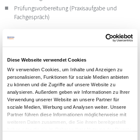
Prüfungsvorbereitung (Praxisaufgabe und
Fachgespräch)
Sonstige Informationen
Diese Webseite verwendet Cookies
Dieser Kurs findet jeweils von 09:00 - 17:00 Uhr statt.
Wir verwenden Cookies, um Inhalte und Anzeigen zu
Der Kurs umfasst 10 Module nach dem offiziellen
personalisieren, Funktionen für soziale Medien anbieten
DIHK-Rahmenplan, inklusive eines umfassenden
zu können und die Zugriffe auf unsere Website zu
Prüfungstrainings zur gezielten Vorbereitung auf die
analysieren. Außerdem geben wir Informationen zu Ihrer
Verwendung unserer Website an unsere Partner für
IHK-Prüfung.
soziale Medien, Werbung und Analysen weiter. Unsere
Partner führen diese Informationen möglicherweise mit
weiteren Daten zusammen, die Sie ihnen bereitgestellt
Referenten
haben oder die sie im Rahmen Ihrer Nutzung der Dienste
Renate Stolle
gesammelt haben. Sie geben Einwilligung zu unseren
Einwilligungsauswahl