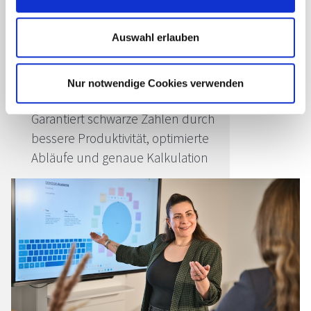
Selbstorganisation und
Zeitmanagement (Präsenz)
Auswahl erlauben
Die Basis für mehr Effizienz mit
sinnvoller Tagesstruktur
Nur notwendige Cookies verwenden
Wirtschaftlichkeit in der Küche
Garantiert schwarze Zahlen durch
bessere Produktivität, optimierte
Abläufe und genaue Kalkulation