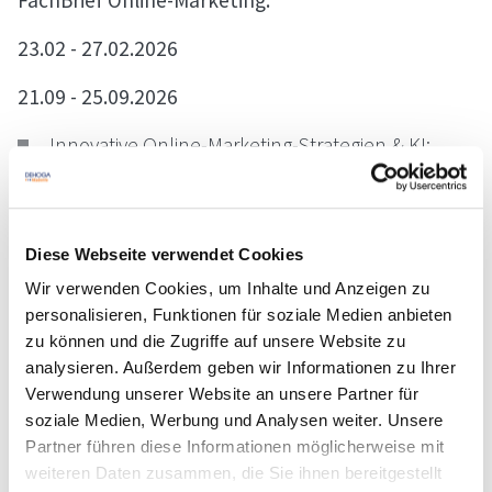
23.02 - 27.02.2026
21.09 - 25.09.2026
Innovative Online-Marketing-Strategien & KI:
Erfolgreich in die Zukunft
SEO & Google Tools: Maximieren Sie Ihre Online-
Sichtbarkeit
Diese Webseite verwendet Cookies
Social Media Master: Erfolgreiches Online-
Wir verwenden Cookies, um Inhalte und Anzeigen zu
Marketing auf den wichtigsten Plattformen
personalisieren, Funktionen für soziale Medien anbieten
zu können und die Zugriffe auf unsere Website zu
FachBrief Finanzen:
analysieren. Außerdem geben wir Informationen zu Ihrer
Verwendung unserer Website an unsere Partner für
16.03 - 20.03.2026
soziale Medien, Werbung und Analysen weiter. Unsere
Partner führen diese Informationen möglicherweise mit
28.09 - 02.10.2026
weiteren Daten zusammen, die Sie ihnen bereitgestellt