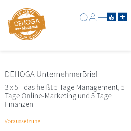
Zum Hauptinhalt springen
Zum Footerinhalt springen
DEHOGA
UnternehmerBrief
3 x 5 - das heißt 5 Tage Management, 5
Tage Online-Marketing und 5 Tage
Finanzen
Voraussetzung