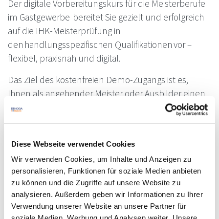
Der digitale Vorbereitungskurs für die Meisterberufe
im Gastgewerbe bereitet Sie gezielt und erfolgreich
auf die IHK-Meisterprüfung in
den handlungsspezifischen Qualifikationen vor –
flexibel, praxisnah und digital.
Das Ziel des kostenfreien Demo-Zugangs ist es,
Ihnen als angehender Meister oder Ausbilder einen
ersten Einblick in die digitale Lernplattform zu
ermöglichen. Sie können sich einen Überblick über
die Lernabschnitte der Module verschaffen und
Diese Webseite verwendet Cookies
verstehen, wie Sie die Inhalte be- und erarbeiten.
Wir verwenden Cookies, um Inhalte und Anzeigen zu
Dieser Einblick hilft Ihnen, die Inhalte, wie
personalisieren, Funktionen für soziale Medien anbieten
Erklärvideos und Übungen zu testen.
zu können und die Zugriffe auf unsere Website zu
analysieren. Außerdem geben wir Informationen zu Ihrer
Der Einblick enthält Beispiele für Lernabschnitte des
Verwendung unserer Website an unsere Partner für
WSQ-Teils, der jeweiligen HSQ-Teile und der
soziale Medien, Werbung und Analysen weiter. Unsere