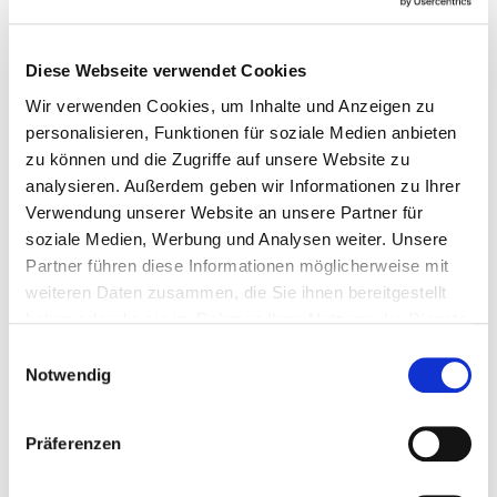
Sonstige Informationen
Diese Webseite verwendet Cookies
Dieser Kurs findet jeweils von 09:00 - 17:00 Uhr statt.
Wir verwenden Cookies, um Inhalte und Anzeigen zu
personalisieren, Funktionen für soziale Medien anbieten
zu können und die Zugriffe auf unsere Website zu
Referenten
analysieren. Außerdem geben wir Informationen zu Ihrer
Verwendung unserer Website an unsere Partner für
Andrea Maria Aichinger
soziale Medien, Werbung und Analysen weiter. Unsere
Termine
Partner führen diese Informationen möglicherweise mit
weiteren Daten zusammen, die Sie ihnen bereitgestellt
17.09.2026 - 18.09.2026
haben oder die sie im Rahmen Ihrer Nutzung der Dienste
DA-0000049, Freie Plätze, findet garantiert
gesammelt haben. Sie geben Einwilligung zu unseren
Einwilligungsauswahl
statt, Bad Überkingen
Cookies, wenn Sie unsere Webseite weiterhin nutzen.
Notwendig
398,00 € Mitglieder | 598,00 € Standard
zzgl. MwSt.
Präferenzen
In den Warenkorb