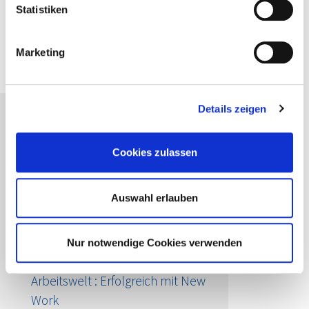
Statistiken
PDF herunterladen
Marketing
Details zeigen
Passende Seminare für Sie
Cookies zulassen
FachBrief Führung
Entwickeln Sie Ihre
Führungskompetenzen und
Auswahl erlauben
steigern Sie Ihre unternehmerische
Effizienz
Nur notwendige Cookies verwenden
Moderne Führung in der neuen
Arbeitswelt : Erfolgreich mit New
Work