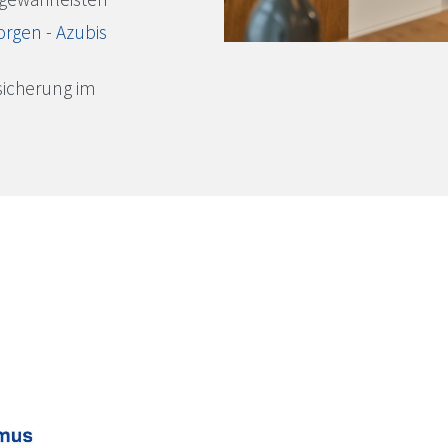
rgen - Azubis
ssicherung im