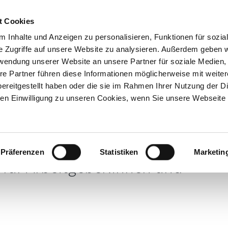
t Cookies
 Inhalte und Anzeigen zu personalisieren, Funktionen für sozia
Inhouse-
Ausbildungs-
Kostenfreie
e Zugriffe auf unsere Website zu analysieren. Außerdem geben w
Trainings
begleitung
Beratung
rwendung unserer Website an unsere Partner für soziale Medien
re Partner führen diese Informationen möglicherweise mit weite
ereitgestellt haben oder die sie im Rahmen Ihrer Nutzung der D
n Einwilligung zu unseren Cookies, wenn Sie unsere Webseite 
itsrechts im
nz)
Präferenzen
Statistiken
Marketin
 für Arbeitgeber:innen und