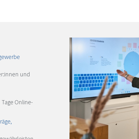
tgewerbe
er:innen und
5 Tage Online-
räge,
 gewährleisten