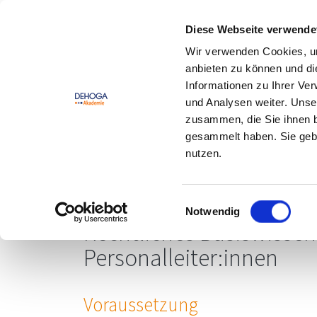
Zum Hauptinhalt springen
Zum Footerinhalt springen
Diese Webseite verwende
Wir verwenden Cookies, um
DEHOGA
Offene
anbieten zu können und di
Lernwelt
Seminare
Informationen zu Ihrer Ve
und Analysen weiter. Unse
zusammen, die Sie ihnen b
gesammelt haben. Sie gebe
nutzen.
Grundlagen des Arbe
Gastgewerbe (Präse
Einwilligungsauswahl
Notwendig
Rechtliches Basiswissen
Personalleiter:innen
Voraussetzung