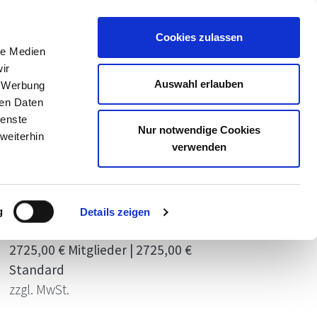
Meine Akademie
Warenkorb
Anmelden
Cookies zulassen
le Medien
ir
Auswahl erlauben
, Werbung
ren Daten
ienste
Nur notwendige Cookies
weiterhin
verwenden
ermine
22.02.2027 - 21.04.2027
DA-0000272, Freie Plätze, findet
g
Details zeigen
garantiert statt, Bad Überkingen
2725,00 € Mitglieder | 2725,00 €
Standard
zzgl. MwSt.