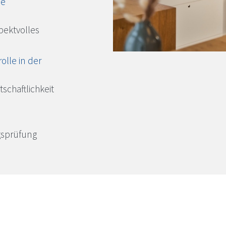
ne
pektvolles
olle in der
schaftlichkeit
gsprüfung