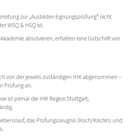
ereitung zur „Ausbilder-Eignungsprüfung“ nicht
ter WSQ & HSQ ist.
Akademie absolvieren, erhalten eine Gutschrift von
lich von der jeweils zuständigen IHK abgenommen –
ur Prüfung an.
e ist primär die IHK Region Stuttgart,
ändig.
Lebenslauf, das Prüfungszeugnis (Koch/Köchin) und
s.