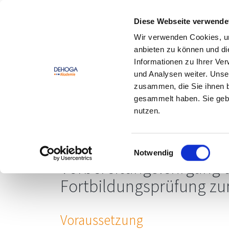
Zum Hauptinhalt springen
Zum Footerinhalt springen
Diese Webseite verwende
Wir verwenden Cookies, um
DEHOGA
Offene
anbieten zu können und di
Lernwelt
Seminare
Informationen zu Ihrer Ve
und Analysen weiter. Unse
zusammen, die Sie ihnen b
gesammelt haben. Sie gebe
nutzen.
Küchenmeister | Han
Qualifikation
Einwilligungsauswahl
Notwendig
Vorbereitungslehrgang a
Fortbildungsprüfung z
Voraussetzung