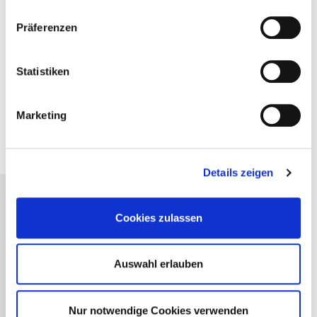
199,00 € Mitglieder | 299,00 € Standard
Präferenzen
zzgl. MwSt.
Statistiken
In den Warenkorb
PDF herunterladen
Marketing
Details zeigen
Passende Seminare für Sie
Cookies zulassen
FachBrief Housekeeping
Effiziente Reinigung, strikte
Auswahl erlauben
Kontrolle und Mitarbeiterführung
für höchste Standards
Nur notwendige Cookies verwenden