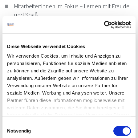
Mitarbeiter:innen im Fokus – Lernen mit Freude
und Spaß
Die Umsetzung im Arbeitsalltag – Zeit- und
Ressourcenplanung
Diese Webseite verwendet Cookies
Sonstige Informationen
Wir verwenden Cookies, um Inhalte und Anzeigen zu
personalisieren, Funktionen für soziale Medien anbieten
Dieser Kurs findet jeweils von 09:00 - 17:00 Uhr statt.
zu können und die Zugriffe auf unsere Website zu
analysieren. Außerdem geben wir Informationen zu Ihrer
Verwendung unserer Website an unsere Partner für
Referenten
soziale Medien, Werbung und Analysen weiter. Unsere
Partner führen diese Informationen möglicherweise mit
Julia Volland
weiteren Daten zusammen, die Sie ihnen bereitgestellt
Termine
haben oder die sie im Rahmen Ihrer Nutzung der Dienste
gesammelt haben. Sie geben Einwilligung zu unseren
05.11.2026
Einwilligungsauswahl
Cookies, wenn Sie unsere Webseite weiterhin nutzen.
Notwendig
DA-0000171, Freie Plätze, Bad Überkingen