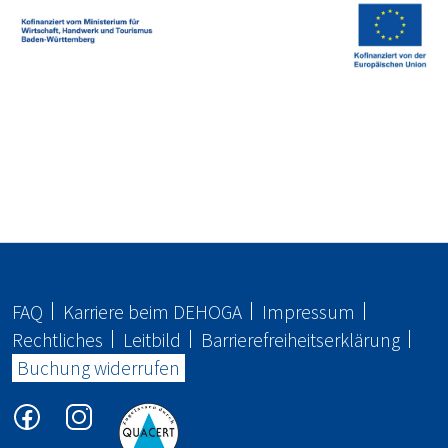
FAQ
Karriere beim
DEHOGA
Impressum
Rechtliches
Leitbild
Barrierefreiheitserklärung
Buchung widerrufen