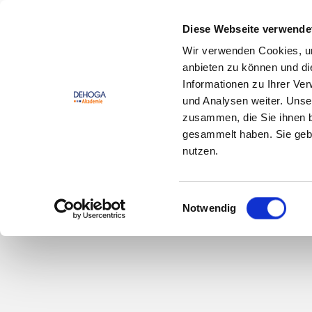
Zum Hauptinhalt springen
Zum Footerinhalt springen
Diese Webseite verwende
Wir verwenden Cookies, um
DEHOGA
Offene
anbieten zu können und di
Lernwelt
Seminare
Informationen zu Ihrer Ve
und Analysen weiter. Unse
zusammen, die Sie ihnen b
gesammelt haben. Sie gebe
nutzen.
Einwilligungsauswahl
Notwendig