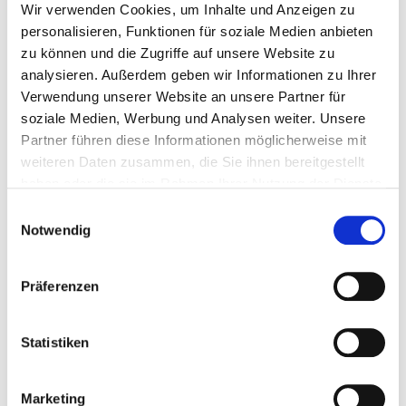
Dieser Kurs findet jeweils von 09:00 - 17:00 Uhr statt.
Wir verwenden Cookies, um Inhalte und Anzeigen zu
personalisieren, Funktionen für soziale Medien anbieten
zu können und die Zugriffe auf unsere Website zu
Referenten
analysieren. Außerdem geben wir Informationen zu Ihrer
Verwendung unserer Website an unsere Partner für
Ana-Kristin Klix
soziale Medien, Werbung und Analysen weiter. Unsere
Termine
Partner führen diese Informationen möglicherweise mit
weiteren Daten zusammen, die Sie ihnen bereitgestellt
14.09.2026 - 15.09.2026
haben oder die sie im Rahmen Ihrer Nutzung der Dienste
DA-0000215, Freie Plätze, Bad Überkingen
gesammelt haben. Sie geben Einwilligung zu unseren
Einwilligungsauswahl
398,00 € Mitglieder | 598,00 € Standard
Cookies, wenn Sie unsere Webseite weiterhin nutzen.
Notwendig
zzgl. MwSt.
Präferenzen
In den Warenkorb
PDF herunterladen
Statistiken
Marketing