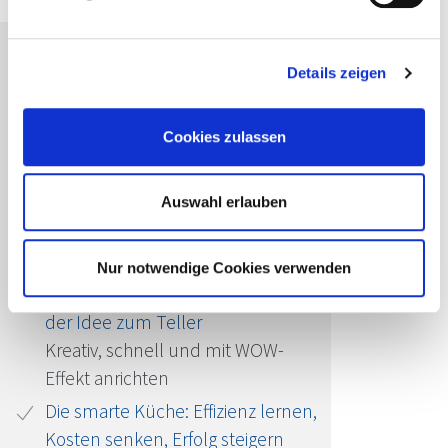
Details zeigen
Passende Seminare für Sie
Das große Finale: Dessert-
Cookies zulassen
Kompositionen, die deine Gäste
zum Schmelzen bringen
Von Einzelkomponenten zum
Auswahl erlauben
kunstvoll arrangierten
Tellerdessert
Nur notwendige Cookies verwenden
Kreative Anrichtetechniken: Von
der Idee zum Teller
Kreativ, schnell und mit WOW-
Effekt anrichten
Die smarte Küche: Effizienz lernen,
Kosten senken, Erfolg steigern