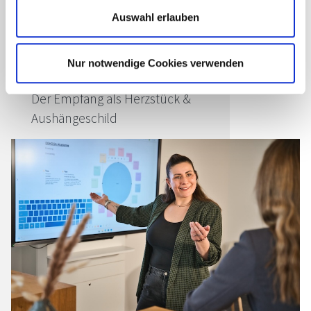
meisterst, auch mit wenig Zeit
Auswahl erlauben
Empfangsmitarbeiter mit Charme –
Professionelle, herzliche
Nur notwendige Cookies verwenden
Gästebetreuung
Der Empfang als Herzstück &
Aushängeschild