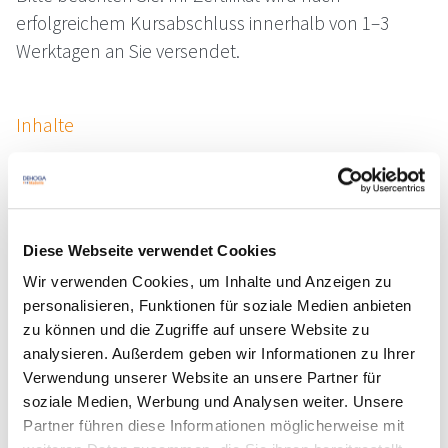
erfolgreichem Kursabschluss innerhalb von 1–3
Werktagen an Sie versendet.
Inhalte
Abschluss des Gästeerlebnisses
Check-Out-Prozess in der Hotellerie
Umgang mit Reklamationen
Diese Webseite verwendet Cookies
Termine
Wir verwenden Cookies, um Inhalte und Anzeigen zu
Jederzeit verfügbar
personalisieren, Funktionen für soziale Medien anbieten
zu können und die Zugriffe auf unsere Website zu
DA-0000346, Freie Plätze, findet garantiert
analysieren. Außerdem geben wir Informationen zu Ihrer
statt, Online
Verwendung unserer Website an unsere Partner für
29,00 € Mitglieder | 41,00 € Standard
soziale Medien, Werbung und Analysen weiter. Unsere
zzgl. MwSt.
Partner führen diese Informationen möglicherweise mit