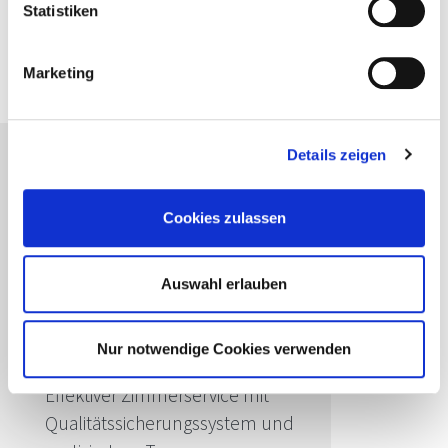
Statistiken
PDF herunterladen
Marketing
Details zeigen
Passende Seminare für Sie
Kernkompetenzen im
Cookies zulassen
Housekeeping
Effizienter Reinigungsservice mit
Auswahl erlauben
zuvorkommender
Gästeorientierung
Nur notwendige Cookies verwenden
Management im Housekeeping
Effektiver Zimmerservice mit
Qualitätssicherungssystem und