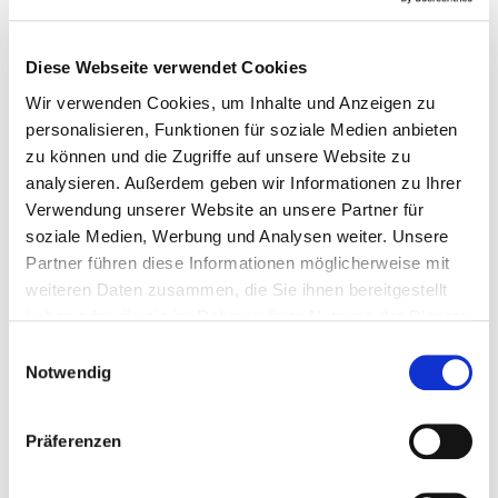
Der Kurs am 18.03.2026 findet von 14:00 - 15:30 Uhr
statt.
Diese Webseite verwendet Cookies
Der Kurs am 16.09.2026 findet von 10:00 - 11:30 Uhr
Wir verwenden Cookies, um Inhalte und Anzeigen zu
statt.
personalisieren, Funktionen für soziale Medien anbieten
zu können und die Zugriffe auf unsere Website zu
analysieren. Außerdem geben wir Informationen zu Ihrer
Referenten
Verwendung unserer Website an unsere Partner für
Julia Volland
soziale Medien, Werbung und Analysen weiter. Unsere
Partner führen diese Informationen möglicherweise mit
Termine
weiteren Daten zusammen, die Sie ihnen bereitgestellt
16.09.2026
haben oder die sie im Rahmen Ihrer Nutzung der Dienste
gesammelt haben. Sie geben Einwilligung zu unseren
DA-0000246, Freie Plätze, Online
Einwilligungsauswahl
Cookies, wenn Sie unsere Webseite weiterhin nutzen.
Notwendig
35,00 € Mitglieder | 50,00 € Standard
zzgl. MwSt.
Präferenzen
In den Warenkorb