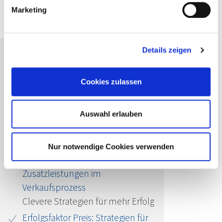
Marketing
Details zeigen
Passende Seminare für Sie
Cookies zulassen
Revenue Management Advanced
(Online)
Ertragsoptimierung durch
Auswahl erlauben
dynamische Steuerung der
Zimmerpreise
Nur notwendige Cookies verwenden
Umsatzboost im Hotel:
Zusatzleistungen im
Verkaufsprozess
Clevere Strategien für mehr Erfolg
Erfolgsfaktor Preis: Strategien für