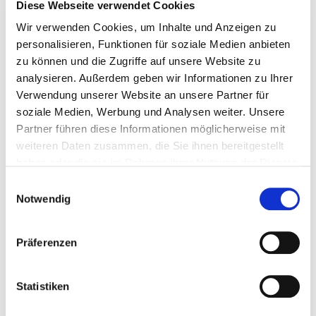
Zusätzliche Termine zu diesem Thema sind in den
Diese Webseite verwendet Cookies
untenstehenden Online-Veranstaltungen
Wir verwenden Cookies, um Inhalte und Anzeigen zu
aufgeführt.
personalisieren, Funktionen für soziale Medien anbieten
zu können und die Zugriffe auf unsere Website zu
analysieren. Außerdem geben wir Informationen zu Ihrer
Referenten
Verwendung unserer Website an unsere Partner für
soziale Medien, Werbung und Analysen weiter. Unsere
Markus Seemann
Partner führen diese Informationen möglicherweise mit
Termine
weiteren Daten zusammen, die Sie ihnen bereitgestellt
haben oder die sie im Rahmen Ihrer Nutzung der Dienste
07.10.2026
gesammelt haben. Sie geben Einwilligung zu unseren
Einwilligungsauswahl
DA-0000055, Freie Plätze, Bad Überkingen
Cookies, wenn Sie unsere Webseite weiterhin nutzen.
Notwendig
199,00 € Mitglieder | 299,00 € Standard
zzgl. MwSt.
Präferenzen
In den Warenkorb
Statistiken
PDF herunterladen