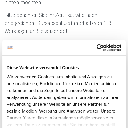
bieten möchten.
Bitte beachten Sie: Ihr Zertifikat wird nach
erfolgreichem Kursabschluss innerhalb von 1–3
Werktagen an Sie versendet.
Inhalte
Rotweinarten und ihre Regionen
Diese Webseite verwendet Cookies
Rotweinherstellung
Wir verwenden Cookies, um Inhalte und Anzeigen zu
Speisenempfehlungen
personalisieren, Funktionen für soziale Medien anbieten
zu können und die Zugriffe auf unsere Website zu
Termine
analysieren. Außerdem geben wir Informationen zu Ihrer
Jederzeit verfügbar
Verwendung unserer Website an unsere Partner für
DA-0000349, Freie Plätze, findet garantiert
soziale Medien, Werbung und Analysen weiter. Unsere
Partner führen diese Informationen möglicherweise mit
statt, Online
weiteren Daten zusammen, die Sie ihnen bereitgestellt
29,00 € Mitglieder | 41,00 € Standard