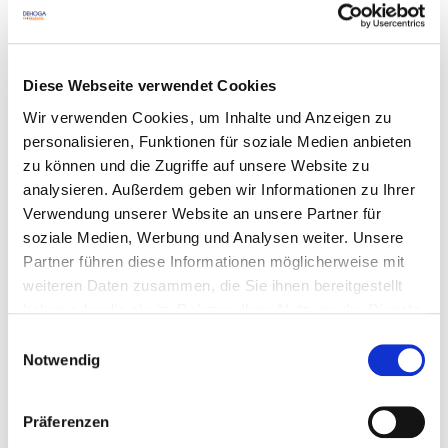
Sonstige Informationen
Der Kurs am 03.03.2026 findet von 14:00 - 15:30 Uhr
Diese Webseite verwendet Cookies
statt.
Wir verwenden Cookies, um Inhalte und Anzeigen zu
Der Kurs am 09.09.2026 findet von 09:00 - 10:30 Uhr
personalisieren, Funktionen für soziale Medien anbieten
statt.
zu können und die Zugriffe auf unsere Website zu
analysieren. Außerdem geben wir Informationen zu Ihrer
Verwendung unserer Website an unsere Partner für
Referenten
soziale Medien, Werbung und Analysen weiter. Unsere
Partner führen diese Informationen möglicherweise mit
Katja Keffer
weiteren Daten zusammen, die Sie ihnen bereitgestellt
Termine
haben oder die sie im Rahmen Ihrer Nutzung der Dienste
gesammelt haben. Sie geben Einwilligung zu unseren
09.09.2026
Einwilligungsauswahl
Cookies, wenn Sie unsere Webseite weiterhin nutzen.
Notwendig
DA-0000123, Freie Plätze, findet garantiert
statt, Online
35,00 € Mitglieder | 50,00 € Standard
Präferenzen