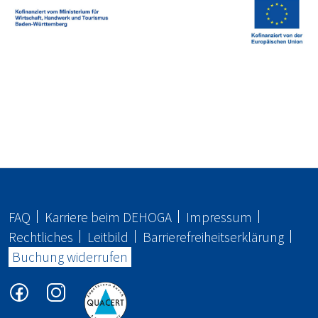
FAQ
Karriere beim
DEHOGA
Impressum
Rechtliches
Leitbild
Barrierefreiheitserklärung
Buchung widerrufen