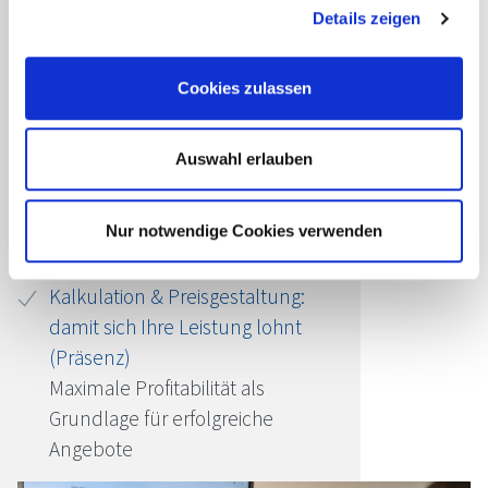
Garantiert schwarze Zahlen durch
Details zeigen
bessere Produktivität, optimierte
Abläufe und genaue Kalkulation
Cookies zulassen
Erfolgsfaktor Preis: Strategien für
optimale Wirtschaftlichkeit im
Auswahl erlauben
Hotel
Im Online-Seminar wertvolle
Impulse für die Wertsteigerung
Nur notwendige Cookies verwenden
erhalten
Kalkulation & Preisgestaltung:
damit sich Ihre Leistung lohnt
(Präsenz)
Maximale Profitabilität als
Grundlage für erfolgreiche
Angebote