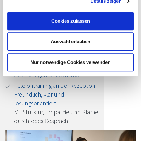
Details zeigen
Passende Seminare für Sie
Cookies zulassen
Nie mehr Zettelchaos – Tools für
deine persönliche Organisation
Auswahl erlauben
Digitale Helfer für mehr Überblick
im Arbeitsalltag
Nur notwendige Cookies verwenden
Selbstorganisation und
Zeitmanagement (Online)
Telefontraining an der Rezeption:
Freundlich, klar und
lösungsorientiert
Mit Struktur, Empathie und Klarheit
durch jedes Gespräch