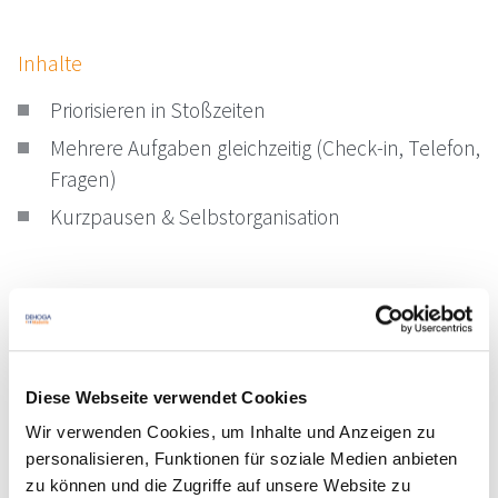
Inhalte
Priorisieren in Stoßzeiten
Mehrere Aufgaben gleichzeitig (Check-in, Telefon,
Fragen)
Kurzpausen & Selbstorganisation
Sonstige Informationen
Der Kurs am 05.05.2026 findet von 09:00 - 10:30 Uhr
statt.
Diese Webseite verwendet Cookies
Wir verwenden Cookies, um Inhalte und Anzeigen zu
Der Kurs am 18.11.2026 findet von 09:00 - 10:30 Uhr
personalisieren, Funktionen für soziale Medien anbieten
statt.
zu können und die Zugriffe auf unsere Website zu