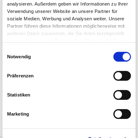
analysieren. Außerdem geben wir Informationen zu Ihrer
Verwendung unserer Website an unsere Partner für
Referenten
soziale Medien, Werbung und Analysen weiter. Unsere
Friederike Schöll
Partner führen diese Informationen möglicherweise mit
weiteren Daten zusammen, die Sie ihnen bereitgestellt
Termine
haben oder die sie im Rahmen Ihrer Nutzung der Dienste
18.11.2026
gesammelt haben. Sie geben Einwilligung zu unseren
Einwilligungsauswahl
DA-0000158, Freie Plätze, Online
Cookies, wenn Sie unsere Webseite weiterhin nutzen.
Notwendig
35,00 € Mitglieder | 50,00 € Standard
zzgl. MwSt.
Präferenzen
In den Warenkorb
Statistiken
PDF herunterladen
Marketing