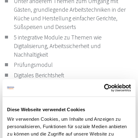
Unter anderem Themen zum Umgang mit
Gästen, grundlegende Arbeitstechniken in der
Küche und Herstellung einfacher Gerichte,
Süßspeisen und Desserts
5 integrative Module zu Themen wie
Digitalisierung, Arbeitssicherheit und
Nachhaltigkeit
Prüfungsmodul
Digitales Berichtsheft
Sonstige Informationen
Diese Webseite verwendet Cookies
Übersetzung in 20 Sprachen möglich:
Deutsch,
Englisch, Französisch, Spanisch, Italienisch,
Wir verwenden Cookies, um Inhalte und Anzeigen zu
personalisieren, Funktionen für soziale Medien anbieten
Indonesisch, Russisch, Chinesisch, Polnisch, Ukrainisch,
zu können und die Zugriffe auf unsere Website zu
Arabisch, Bulgarisch, Griechisch, Portugiesisch,