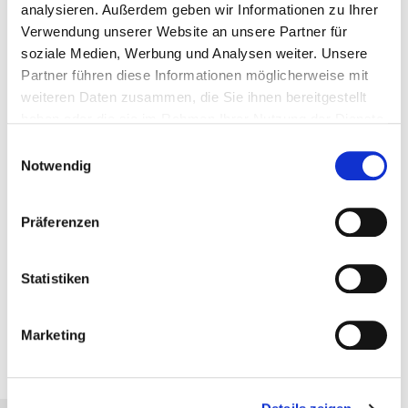
analysieren. Außerdem geben wir Informationen zu Ihrer
Rumänisch, Ungarisch, Türkisch, Hindi, Kroatisch,
Verwendung unserer Website an unsere Partner für
Vietnamesisch
soziale Medien, Werbung und Analysen weiter. Unsere
Partner führen diese Informationen möglicherweise mit
Termine
weiteren Daten zusammen, die Sie ihnen bereitgestellt
Jederzeit verfügbar
haben oder die sie im Rahmen Ihrer Nutzung der Dienste
DA-0000436, Freie Plätze, findet garantiert
gesammelt haben. Sie geben Einwilligung zu unseren
Einwilligungsauswahl
statt, Online
Cookies, wenn Sie unsere Webseite weiterhin nutzen.
Notwendig
49,00 € Mitglieder | 490,00 € Standard
zzgl. MwSt.
Präferenzen
In den Warenkorb
Statistiken
PDF herunterladen
Marketing