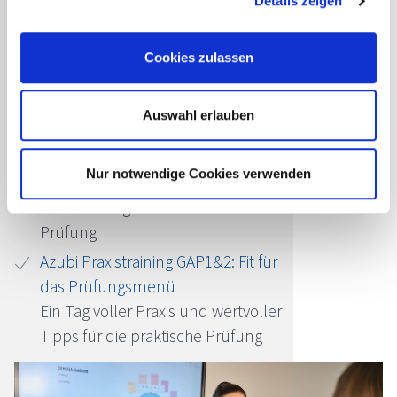
Details zeigen
Passende Seminare für Sie
Cookies zulassen
digitale Ausbildungsbegleitung:
Koch / Köchin TEIL 2 (2|2)
Auswahl erlauben
Azubi Prüfungsvorbereitung GAP 1:
Koch / Köchin & Fachkraft Küche
Nur notwendige Cookies verwenden
Theorie-Training für die
Vorbereitung auf die schriftliche
Prüfung
Azubi Praxistraining GAP1&2: Fit für
das Prüfungsmenü
Ein Tag voller Praxis und wertvoller
Tipps für die praktische Prüfung