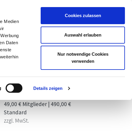
Meine Akademie
Warenkorb
Anmelden
Cookies zulassen
le Medien
ir
Auswahl erlauben
, Werbung
ren Daten
ienste
Nur notwendige Cookies
weiterhin
verwenden
ermine
Jederzeit verfügbar
DA-0000435, Freie Plätze, findet
g
Details zeigen
garantiert statt, Online
49,00 € Mitglieder | 490,00 €
Standard
zzgl. MwSt.