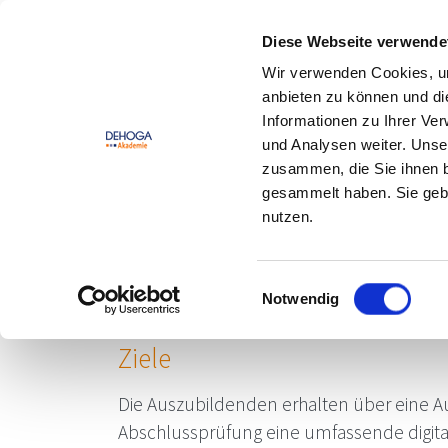
Zum Hauptinhalt springen
Zum Footerinhalt springen
Diese Webseite verwende
Wir verwenden Cookies, um
DEHOGA
Offene
anbieten zu können und di
Lernwelt
Seminare
Informationen zu Ihrer Ve
und Analysen weiter. Unse
zusammen, die Sie ihnen b
gesammelt haben. Sie gebe
nutzen.
digitale Ausbildungs
Gastronomie
Einwilligungsauswahl
Notwendig
Ziele
Die Auszubildenden erhalten über eine A
Abschlussprüfung eine umfassende digital