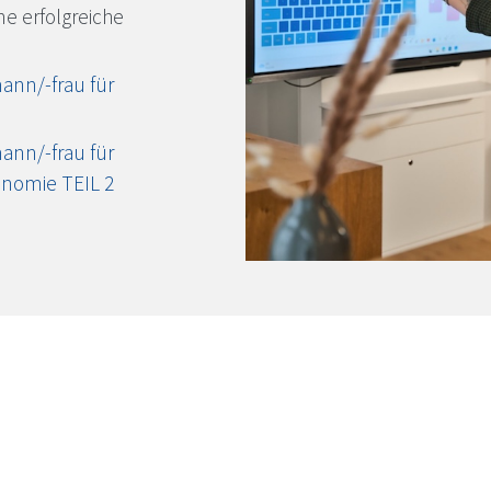
ne erfolgreiche
ann/-frau für
ann/-frau für
onomie TEIL 2