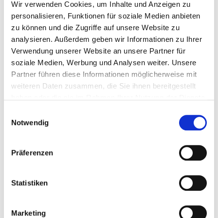
Wir verwenden Cookies, um Inhalte und Anzeigen zu
Indonesisch, Russisch, Chinesisch, Polnisch, Ukrainisch,
personalisieren, Funktionen für soziale Medien anbieten
Arabisch, Bulgarisch, Griechisch, Portugiesisch,
zu können und die Zugriffe auf unsere Website zu
Rumänisch, Ungarisch, Türkisch, Hindi, Kroatisch,
analysieren. Außerdem geben wir Informationen zu Ihrer
Vietnamesisch
Verwendung unserer Website an unsere Partner für
soziale Medien, Werbung und Analysen weiter. Unsere
Termine
Partner führen diese Informationen möglicherweise mit
Jederzeit verfügbar
weiteren Daten zusammen, die Sie ihnen bereitgestellt
haben oder die sie im Rahmen Ihrer Nutzung der Dienste
DA-0000437, Freie Plätze, findet garantiert
gesammelt haben. Sie geben Einwilligung zu unseren
Einwilligungsauswahl
statt, Online
Cookies, wenn Sie unsere Webseite weiterhin nutzen.
Notwendig
49,00 € Mitglieder | 490,00 € Standard
zzgl. MwSt.
Präferenzen
In den Warenkorb
Statistiken
PDF herunterladen
Marketing