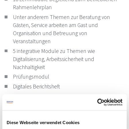
Rahmenlehrplan
Unter anderem Themen zur Beratung von
Gästen, Service arbeiten am Gast und
Organisation und Betreuung von
Veranstaltungen
5 integrative Module zu Themen wie
Digitalisierung, Arbeitssicherheit und
Nachhaltigkeit
Prüfungsmodul
Digitales Berichtsheft
Sonstige Informationen
Übersetzung in 20 Sprachen möglich:
Deutsch,
Diese Webseite verwendet Cookies
Englisch, Französisch, Spanisch, Italienisch,