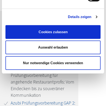
Details zeigen
Passende Seminare für Sie
Cookies zulassen
digitale Ausbildungsbegleitung:
Fachmann/-frau für Restaurants
und Veranstaltungsgastronomie
Auswahl erlauben
TEIL 1 (1|2)
Azubi Praxistraining GAP 2: fachlich
Nur notwendige Cookies verwenden
perfekter Service im Restaurant
Prüfungsvorbereitung für
angehende Restaurantprofis: Vom
Eindecken bis zu souveräner
Kommunikation
Azubi Prüfungsvorbereitung GAP 2: