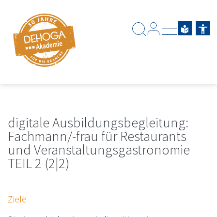
Zum Hauptinhalt springen
Zum Footerinhalt springen
digitale Ausbildungsbegleitung:
Fachmann/-frau für Restaurants
und Veranstaltungsgastronomie
TEIL 2 (2|2)
Ziele