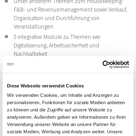
Unter anderem Themen zum Housekeeping-
F&B- und Revenuemanagement sowie Verkauf,
Organisation und Durchführung von
Veranstaltungen
5 integrative Module zu Themen wie
Digitalisierung, Arbeitssicherheit und
Nachhaltigkeit
Prüfungsmodul
Digitales Berichtsheft
Diese Webseite verwendet Cookies
Sonstige Informationen
Wir verwenden Cookies, um Inhalte und Anzeigen zu
personalisieren, Funktionen für soziale Medien anbieten
Übersetzung in 20 Sprachen möglich:
Deutsch,
zu können und die Zugriffe auf unsere Website zu
Englisch, Französisch, Spanisch, Italienisch,
analysieren. Außerdem geben wir Informationen zu Ihrer
Verwendung unserer Website an unsere Partner für
Indonesisch, Russisch, Chinesisch, Polnisch, Ukrainisch,
soziale Medien, Werbung und Analysen weiter. Unsere
Arabisch, Bulgarisch, Griechisch, Portugiesisch,