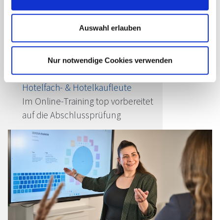
Passende Seminare für Sie
Auswahl erlauben
digitale Ausbildungsbegleitung:
Hotelfachmann/-frau TEIL 1 (1|2)
Nur notwendige Cookies verwenden
Azubi Prüfungsvorbereitung GAP 2:
Hotelfach- & Hotelkaufleute
Im Online-Training top vorbereitet
auf die Abschlussprüfung