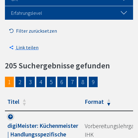
Erfahrungslevel
Filter zurücksetzen
Link teilen
205 Suchergebnisse gefunden
1
2
3
4
5
6
7
8
9
Titel
Format
digiMeister: Küchenmeister
Vorbereitungslehrgan
| Handlungsspezifische
IHK