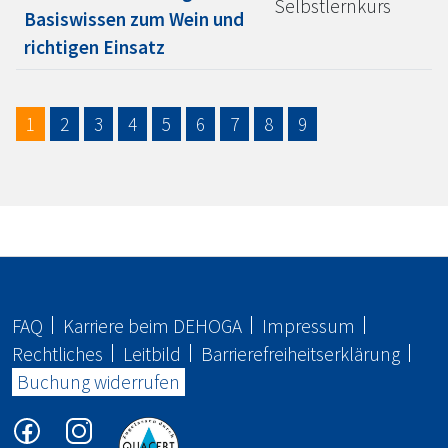
Selbstlernkurs
Basiswissen zum Wein und
richtigen Einsatz
1
2
3
4
5
6
7
8
9
FAQ
Karriere beim
DEHOGA
Impressum
Rechtliches
Leitbild
Barrierefreiheitserklärung
Buchung widerrufen