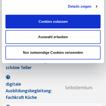
Details zeigen
Professionell an der
Selbstlernkurs
Rezeption: Check-Out
Cookies zulassen
Nachbelehrung gemäß
Selbstlernkurs
Infektionsschutzgesetz
Auswahl erlauben
Nur notwendige Cookies verwenden
Anrichtetechniken:
Selbstlernkurs
interaktives Training für
schöne Teller
digitale
Selbstlernkurs
Ausbildungsbegleitung:
Fachkraft Küche