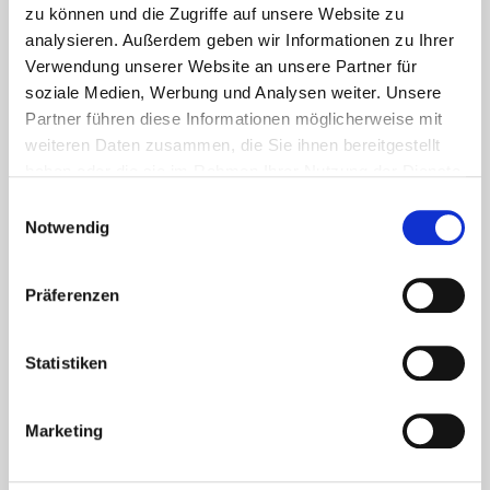
zu können und die Zugriffe auf unsere Website zu
Gastgeber:innen
analysieren. Außerdem geben wir Informationen zu Ihrer
Verwendung unserer Website an unsere Partner für
soziale Medien, Werbung und Analysen weiter. Unsere
Umgang mit Online-
Selbstlernkurs
Partner führen diese Informationen möglicherweise mit
Bewertungen
weiteren Daten zusammen, die Sie ihnen bereitgestellt
haben oder die sie im Rahmen Ihrer Nutzung der Dienste
Selbstlernkurs
gesammelt haben. Sie geben Einwilligung zu unseren
Hygiene in der Gastronomie
Einwilligungsauswahl
Cookies, wenn Sie unsere Webseite weiterhin nutzen.
Notwendig
Schaumweine - Wichtiges
Selbstlernkurs
Präferenzen
Basiswissen zum Wein und
richtigen Einsatz
Statistiken
Professionell an der
Selbstlernkurs
Marketing
Rezeption: Check-In