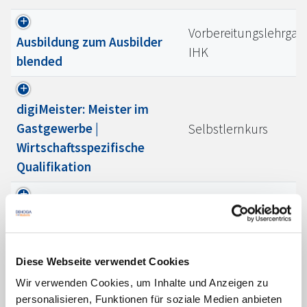
Vorbereitungslehrgan
Ausbildung zum Ausbilder
IHK
blended
digiMeister: Meister im
Gastgewerbe |
Selbstlernkurs
Wirtschaftsspezifische
Qualifikation
Einblick in die digitale
Selbstlernkurs
Ausbildungsbegleitung:
kostenfrei für Ausbilder!
Diese Webseite verwendet Cookies
Wir verwenden Cookies, um Inhalte und Anzeigen zu
Wein - Basiswissen für
Selbstlernkurs
personalisieren, Funktionen für soziale Medien anbieten