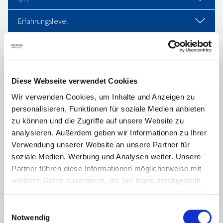
Erfahrungslevel
Filter zurücksetzen
Link teilen
Diese Webseite verwendet Cookies
Wir verwenden Cookies, um Inhalte und Anzeigen zu
205 Suchergebnisse gefunden
personalisieren, Funktionen für soziale Medien anbieten
zu können und die Zugriffe auf unsere Website zu
analysieren. Außerdem geben wir Informationen zu Ihrer
Leider wurden keine Ergebnisse gefunden!
Verwendung unserer Website an unsere Partner für
soziale Medien, Werbung und Analysen weiter. Unsere
Partner führen diese Informationen möglicherweise mit
weiteren Daten zusammen, die Sie ihnen bereitgestellt
haben oder die sie im Rahmen Ihrer Nutzung der Dienste
gesammelt haben. Sie geben Einwilligung zu unseren
Einwilligungsauswahl
Cookies, wenn Sie unsere Webseite weiterhin nutzen.
Notwendig