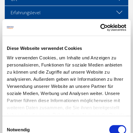
Erfahrungslevel
Filter zurücksetzen
Link teilen
Diese Webseite verwendet Cookies
Wir verwenden Cookies, um Inhalte und Anzeigen zu
205 Suchergebnisse gefunden
personalisieren, Funktionen für soziale Medien anbieten
zu können und die Zugriffe auf unsere Website zu
analysieren. Außerdem geben wir Informationen zu Ihrer
Leider wurden keine Ergebnisse gefunden!
Verwendung unserer Website an unsere Partner für
soziale Medien, Werbung und Analysen weiter. Unsere
Partner führen diese Informationen möglicherweise mit
weiteren Daten zusammen, die Sie ihnen bereitgestellt
haben oder die sie im Rahmen Ihrer Nutzung der Dienste
gesammelt haben. Sie geben Einwilligung zu unseren
Einwilligungsauswahl
Cookies, wenn Sie unsere Webseite weiterhin nutzen.
Notwendig