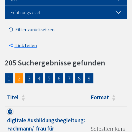
Erfahrungslevel
Filter zurücksetzen
Link teilen
205 Suchergebnisse gefunden
1
2
3
4
5
6
7
8
9
Titel
Format
digitale Ausbildungsbegleitung:
Fachmann/-frau für
Selbstlernkurs