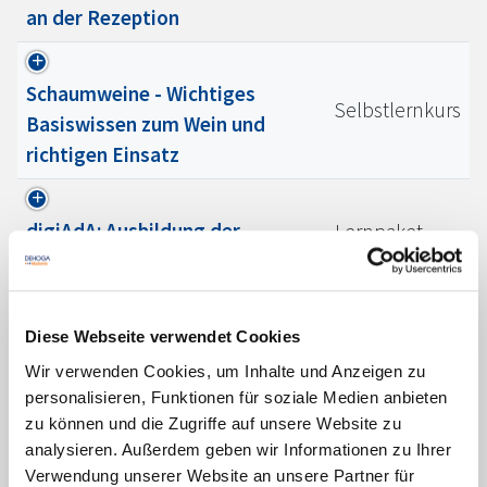
an der Rezeption
Schaumweine - Wichtiges
Selbstlernkurs
Basiswissen zum Wein und
richtigen Einsatz
digiAdA: Ausbildung der
Lernpaket
Ausbilder
Wein - Basiswissen für
Selbstlernkurs
Diese Webseite verwendet Cookies
Gastgeber:innen
Wir verwenden Cookies, um Inhalte und Anzeigen zu
personalisieren, Funktionen für soziale Medien anbieten
zu können und die Zugriffe auf unsere Website zu
Social Media: Klicks, Gäste,
analysieren. Außerdem geben wir Informationen zu Ihrer
Live-Web-Kurs
Umsatz - mit Mini-Budget zur
Verwendung unserer Website an unsere Partner für