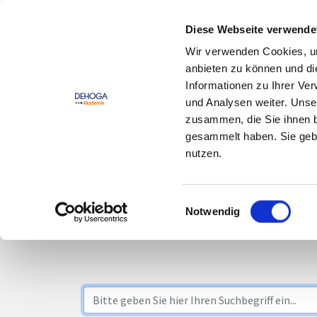
Zum Hauptinhalt springen
Zum Footerinhalt springen
Diese Webseite verwende
Wir verwenden Cookies, um
DEHOGA
Offene
anbieten zu können und di
Lernwelt
Seminare
Informationen zu Ihrer Ve
und Analysen weiter. Unse
zusammen, die Sie ihnen b
gesammelt haben. Sie gebe
nutzen.
Seminare
Einwilligungsauswahl
Notwendig