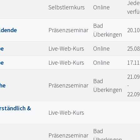
Jeder
Selbstlernkurs
Online
verf
Bad
ildende
Präsenzseminar
20.10
Überkingen
be
Live-Web-Kurs
Online
25.08
be
Live-Web-Kurs
Online
17.11
21.09
Bad
he
Präsenzseminar
-
Überkingen
22.09
rständlich &
Live-Web-Kurs
Bad
Präsenzseminar
Überkingen