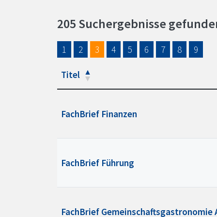
205 Suchergebnisse gefunde
1
2
3
4
5
6
7
8
9
Titel
FachBrief Finanzen
FachBrief Führung
FachBrief Gemeinschaftsgastronomie