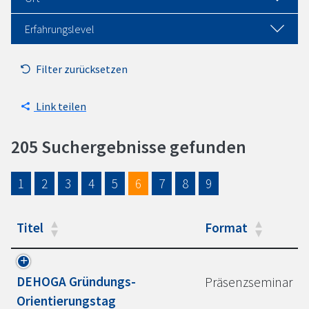
Erfahrungslevel
Filter zurücksetzen
Link teilen
205 Suchergebnisse gefunden
1
2
3
4
5
6
7
8
9
Titel
Format
DEHOGA
Gründungs-
Präsenzseminar
Orientierungstag