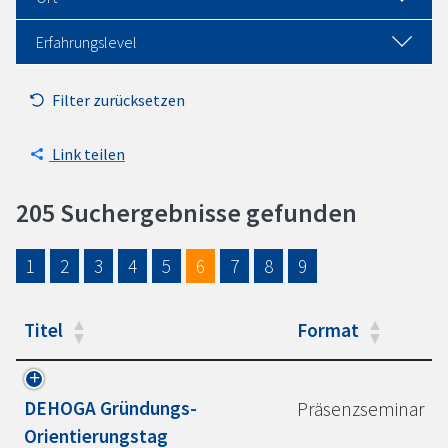
Erfahrungslevel
Filter zurücksetzen
Link teilen
205 Suchergebnisse gefunden
1
2
3
4
5
6
7
8
9
Titel
Format
DEHOGA
Gründungs-
Präsenzseminar
Orientierungstag