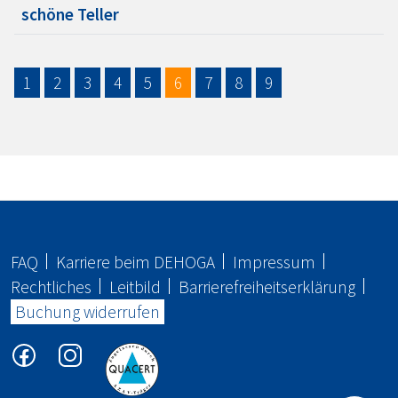
schöne Teller
1
2
3
4
5
6
7
8
9
FAQ
Karriere beim
DEHOGA
Impressum
Rechtliches
Leitbild
Barrierefreiheitserklärung
Buchung widerrufen