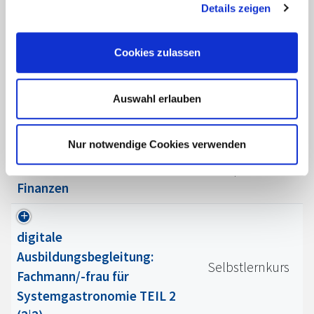
Online-Prüfung
Lernpaket
Details zeigen
UnternehmerBrief
Cookies zulassen
Selbstlernkurs
Hygiene in der Gastronomie
Auswahl erlauben
Selbstlernkurs
Service-Basics im Restaurant
Nur notwendige Cookies verwenden
Online-Prüfung Fachbrief
Lernpaket
Finanzen
digitale
Ausbildungsbegleitung:
Selbstlernkurs
Fachmann/-frau für
Systemgastronomie TEIL 2