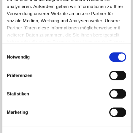
analysieren. Außerdem geben wir Informationen zu Ihrer
Interaktives Training zur
Selbstlernkurs
Verwendung unserer Website an unsere Partner für
veganen und vegetarischen
soziale Medien, Werbung und Analysen weiter. Unsere
Küche
Partner führen diese Informationen möglicherweise mit
weiteren Daten zusammen, die Sie ihnen bereitgestellt
haben oder die sie im Rahmen Ihrer Nutzung der Dienste
Dienstleister sein mit
Selbstlernkurs
gesammelt haben. Sie geben Einwilligung zu unseren
Einwilligungsauswahl
Begeisterung
Cookies, wenn Sie unsere Webseite weiterhin nutzen.
Notwendig
Allergieinformationen:
Selbstlernkurs
Präferenzen
interaktives Lernpaket
Statistiken
Online-Prüfung Fachbrief
Lernpaket
Führung
Marketing