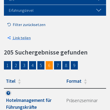
Erfahrungslevel
Filter zurücksetzen
Link teilen
205 Suchergebnisse gefunden
1
2
3
4
5
6
7
8
9
Titel
Format
Hotelmanagement für
Präsenzseminar
Führungskräfte