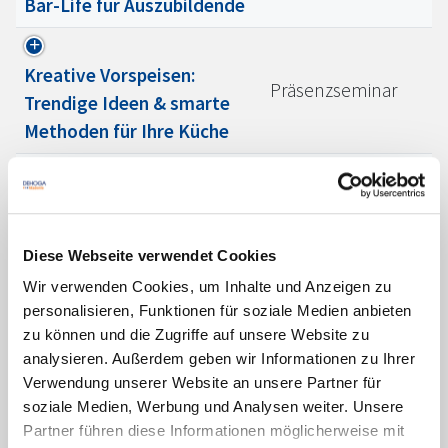
Bar-Life für Auszubildende
Kreative Vorspeisen:
Präsenzseminar
Trendige Ideen & smarte
Methoden für Ihre Küche
Gastorientiertes Verhalten
Präsenzseminar
für Auszubildende
Diese Webseite verwendet Cookies
Wir verwenden Cookies, um Inhalte und Anzeigen zu
Controlling im
Präsenzseminar
personalisieren, Funktionen für soziale Medien anbieten
Housekeeping
zu können und die Zugriffe auf unsere Website zu
analysieren. Außerdem geben wir Informationen zu Ihrer
Verwendung unserer Website an unsere Partner für
DEHOGA
Leadership
Lernpaket
soziale Medien, Werbung und Analysen weiter. Unsere
Programm
Partner führen diese Informationen möglicherweise mit