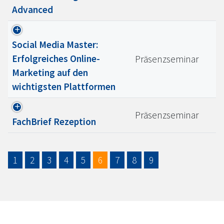
Advanced
Social Media Master:
Erfolgreiches Online-
Präsenzseminar
Marketing auf den
wichtigsten Plattformen
Präsenzseminar
FachBrief Rezeption
1
2
3
4
5
6
7
8
9