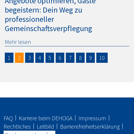
Angebote optimieren, Gäste
begeistern: Dein Weg zu
professioneller
Gemeinschaftsverpflegung
Mehr lesen
1
2
3
4
5
6
7
8
9
10
FAQ
Karriere beim
DEHOGA
Impressum
Rechtliches
Leitbild
Barrierefreiheitserklärung