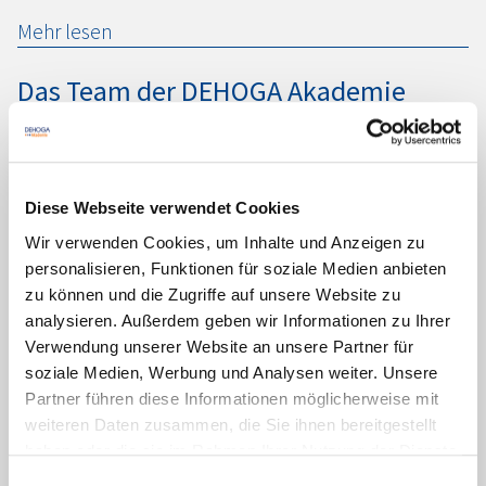
Mehr lesen
Das Team der
DEHOGA
Akademie
stellt sich vor -
DEHOGA
Akademie
Mehr lesen
Diese Webseite verwendet Cookies
Mitgliedervorteile der
DEHOGA
Wir verwenden Cookies, um Inhalte und Anzeigen zu
Akademie -
DEHOGA
Akademie
personalisieren, Funktionen für soziale Medien anbieten
zu können und die Zugriffe auf unsere Website zu
Mehr lesen
analysieren. Außerdem geben wir Informationen zu Ihrer
Verwendung unserer Website an unsere Partner für
Ihre Experten an der
DEHOGA
soziale Medien, Werbung und Analysen weiter. Unsere
Partner führen diese Informationen möglicherweise mit
Akademie -
DEHOGA
Akademie
weiteren Daten zusammen, die Sie ihnen bereitgestellt
haben oder die sie im Rahmen Ihrer Nutzung der Dienste
Mehr lesen
gesammelt haben. Sie geben Einwilligung zu unseren
Einwilligungsauswahl