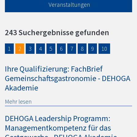
Veranstaltungen
243 Suchergebnisse gefunden
1
2
3
4
5
6
7
8
9
10
Ihre Qualifizierung: FachBrief
Gemeinschaftsgastronomie -
DEHOGA
Akademie
Mehr lesen
DEHOGA
Leadership Programm:
Managementkompetenz für das