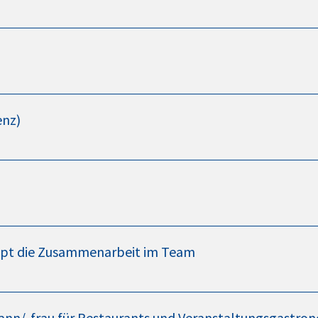
nz)
appt die Zusammenarbeit im Team
ann/-frau für Restaurants und Veranstaltungsgastro