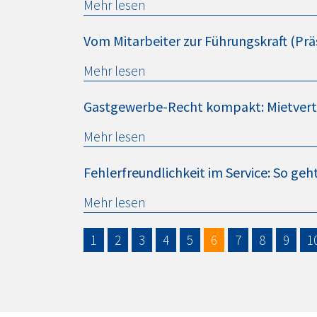
Mehr lesen
Vom Mitarbeiter zur Führungskraft (Prä
Mehr lesen
Gastgewerbe-Recht kompakt: Mietvertr
Mehr lesen
Fehlerfreundlichkeit im Service: So g
Mehr lesen
1
2
3
4
5
6
7
8
9
1