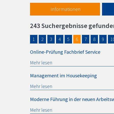
Informationen
243 Suchergebnisse gefunde
1
2
3
4
5
6
7
8
9
1
Online-Prüfung Fachbrief Service
Mehr lesen
Management im Housekeeping
Mehr lesen
Moderne Führung in der neuen Arbeitsw
Mehr lesen