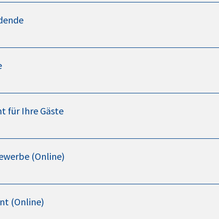
ldende
e
 für Ihre Gäste
ewerbe (Online)
t (Online)