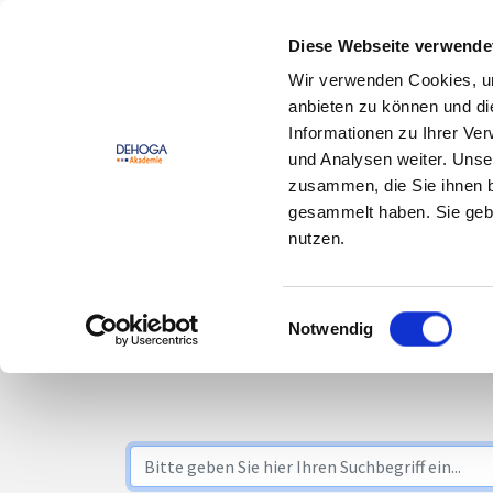
Zum Hauptinhalt springen
Zum Footerinhalt springen
Diese Webseite verwende
Wir verwenden Cookies, um
DEHOGA
Offene
anbieten zu können und di
Lernwelt
Seminare
Informationen zu Ihrer Ve
und Analysen weiter. Unse
zusammen, die Sie ihnen b
gesammelt haben. Sie gebe
nutzen.
Suche
Einwilligungsauswahl
Notwendig