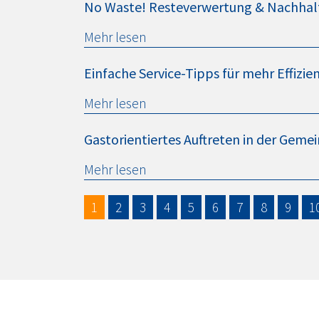
No Waste! Resteverwertung & Nachhalti
Mehr lesen
Einfache Service-Tipps für mehr Effizie
Mehr lesen
Gastorientiertes Auftreten in der Gem
Mehr lesen
1
2
3
4
5
6
7
8
9
1