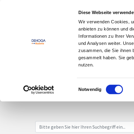
Zum Hauptinhalt springen
Zum Footerinhalt springen
Diese Webseite verwende
Wir verwenden Cookies, um
DEHOGA
Offene
anbieten zu können und di
Lernwelt
Seminare
Informationen zu Ihrer Ve
und Analysen weiter. Unse
zusammen, die Sie ihnen b
gesammelt haben. Sie gebe
nutzen.
Suche
Einwilligungsauswahl
Notwendig