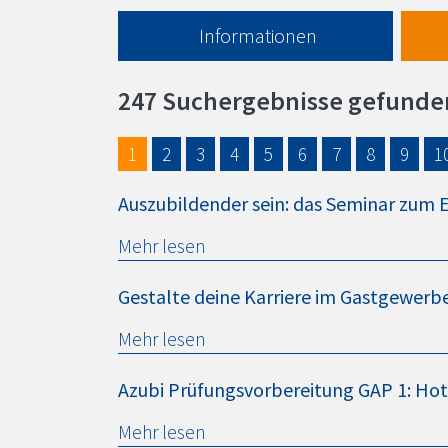
Informationen
247 Suchergebnisse gefunde
1
2
3
4
5
6
7
8
9
1
Auszubildender sein: das Seminar zum E
Mehr lesen
Gestalte deine Karriere im Gastgewerb
Mehr lesen
Azubi Prüfungsvorbereitung GAP 1: Hot
Mehr lesen