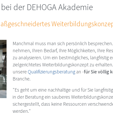
ung bei der DE­HO­GA Aka­de­mie
aß­ge­schnei­der­tes Wei­ter­bil­dungs­kon­ze
Manchmal muss man sich persönlich besprechen.
nehmen, Ihren Bedarf, Ihre Möglichkeiten, Ihre Re
zu analysieren. Um ein bestmögliches, langfristig e
zielgerichtetes Weiterbildungskonzept zu erhalten
unsere
Qualifizierungsberatung
an -
für Sie völlig
Branche.
"Es geht um eine nachhaltige und für Sie langfrist
in der Beratung ein sauberes Weiterbildungskonz
sichergestellt, dass keine Ressourcen verschwende
werden."