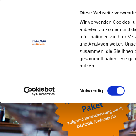
Zum Hauptinhalt springen
Zum Footerinhalt springen
Diese Webseite verwende
Wir verwenden Cookies, um
DEHOGA
Offene
anbieten zu können und di
Lernwelt
Seminare
Informationen zu Ihrer Ve
und Analysen weiter. Unse
zusammen, die Sie ihnen b
gesammelt haben. Sie gebe
nutzen.
Einwilligungsauswahl
Notwendig