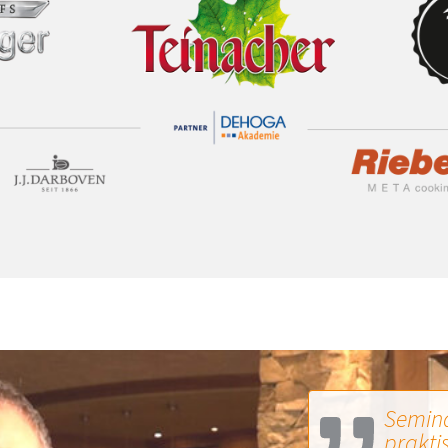
Semina
prakti