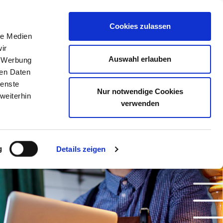
Meine Akademie
Warenkorb
Anmelden
Cookies zulassen
le Medien
ir
Auswahl erlauben
, Werbung
ren Daten
ienste
Nur notwendige Cookies
weiterhin
verwenden
g
Details zeigen