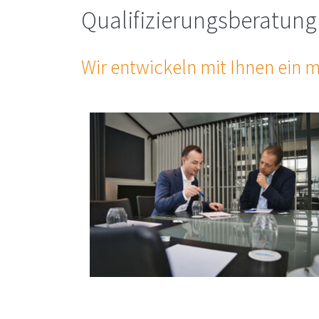
Qua­li­fi­zie­rungs­be­ra­t
Wir ent­wi­ckeln mit Ih­nen ein m