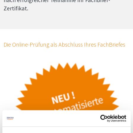
nach erfolgreicher Teilnahme Ihr FachBrief-
Zertifikat.
Die On­line-Prü­fung als Ab­schluss Ih­res Fach­Brie­fes