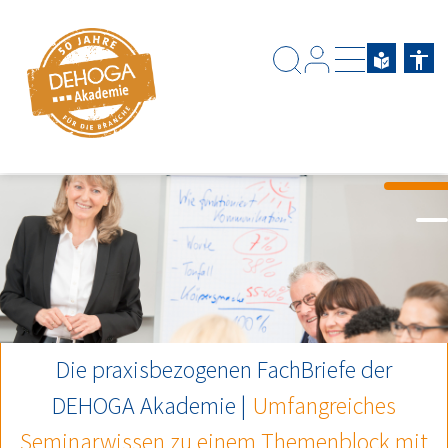
Zum Hauptinhalt springen
Zum Footerinhalt springen
Die praxisbezogenen FachBriefe der
DEHOGA
Akademie |
Umfangreiches
Seminarwissen zu einem Themenblock mit