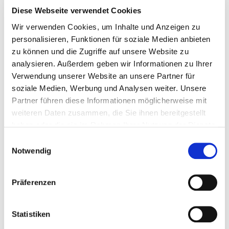
Diese Webseite verwendet Cookies
Wir verwenden Cookies, um Inhalte und Anzeigen zu
personalisieren, Funktionen für soziale Medien anbieten
zu können und die Zugriffe auf unsere Website zu
analysieren. Außerdem geben wir Informationen zu Ihrer
Verwendung unserer Website an unsere Partner für
Buchen Sie die Online-Prüfung genau wie ein
soziale Medien, Werbung und Analysen weiter. Unsere
Partner führen diese Informationen möglicherweise mit
Seminar.
Nach erfolgreicher Buchung liegt die
weiteren Daten zusammen, die Sie ihnen bereitgestellt
Anmeldung zur Prüfung wie jedes Seminar auch
haben oder die sie im Rahmen Ihrer Nutzung der Dienste
unter "
Meine Akademie
" in Ihrer Kursübersicht. Über
gesammelt haben. Sie geben Einwilligung zu unseren
Einwilligungsauswahl
den Button „Teilnehmen“ können Sie sich direkt für
Cookies, wenn Sie unsere Webseite weiterhin nutzen.
Notwendig
die Prüfung einloggen.
Präferenzen
Statistiken
Bestandteile und Ablauf Ihrer Prüfung