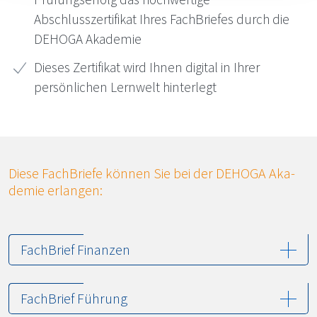
Abschlusszertifikat Ihres FachBriefes durch die
DEHOGA
Akademie
Dieses Zertifikat wird Ihnen digital in Ihrer
persönlichen Lernwelt hinterlegt
Die­se Fach­Brie­fe kön­nen Sie bei der DE­HO­GA Aka­
de­mie er­lan­gen:
FachBrief Finanzen
FachBrief Führung