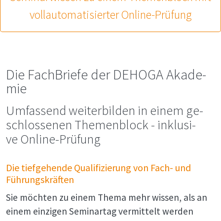
vollautomatisierter Online-Prüfung
Die Fach­Brie­fe der DE­HO­GA Aka­de­
mie
Um­fas­send wei­ter­bil­den in ei­nem ge­
schlos­se­nen The­men­block - in­klu­si­
ve On­line-Prüfung
Die tiefgehende Qualifizierung von Fach- und
Führungskräften
Sie möchten zu einem Thema mehr wissen, als an
einem einzigen Seminartag vermittelt werden