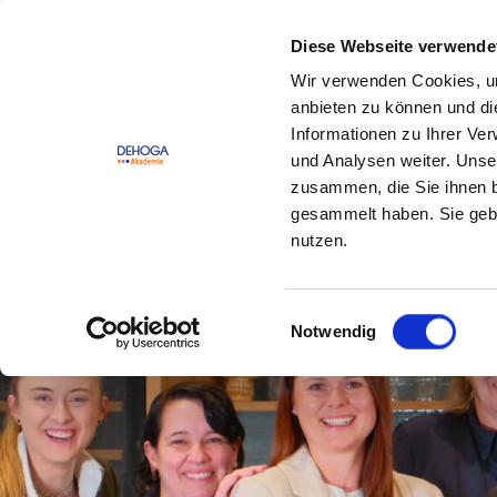
Zum Hauptinhalt springen
Zum Footerinhalt springen
Diese Webseite verwende
Wir verwenden Cookies, um
Offene
DEHOGA
anbieten zu können und di
Seminare
Lernwelt
Informationen zu Ihrer Ve
und Analysen weiter. Unse
zusammen, die Sie ihnen b
gesammelt haben. Sie gebe
nutzen.
Einwilligungsauswahl
Notwendig