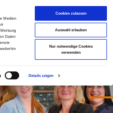
Meine Akademie
Warenkorb
Anmelden
Cookies zulassen
le Medien
ir
Auswahl erlauben
, Werbung
ren Daten
ienste
Nur notwendige Cookies
weiterhin
verwenden
g
Details zeigen