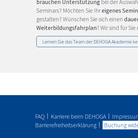
brauchen Unterstützung
bei der Auswah
Seminars? Möchten Sie Ihr
eigenes Semi
gestalten? Wünschen Sie sich einen
daue
Weiterbildungsfahrplan
? Wir sind für Sie
Lernen Sie das Team der
DEHOGA
Akademie ke
FAQ
Karriere beim
DEHOGA
Impressu
Barrierefreiheitserklärung
Buchung wide