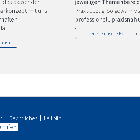
l des passenden
jeweiligen Themenberei
narkonzept
mit uns
Praxisbezug. So gewährlei
rhaften
professionell, praxisnah 
 da!
Lernen Sie unsere Expert:in
nnen!
m
Rechtliches
Leitbild
rrufen