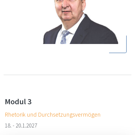
Modul 3
Rhe­to­rik und Durch­set­zungs­ver­mö­gen
18. - 20.1.2027