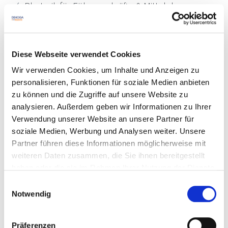
Rhetorik für Führungskräfte & Mittel der
Delegation
Kritische Situationen in der Führung meistern
Diese Webseite verwendet Cookies
Live-Rhetorik-Training und interaktive Übungen
Wir verwenden Cookies, um Inhalte und Anzeigen zu
Mimik, Gestik und Körpersprache als Gesamtbild
personalisieren, Funktionen für soziale Medien anbieten
zu können und die Zugriffe auf unsere Website zu
Reflexion beim gemeinsamen Abendessen
analysieren. Außerdem geben wir Informationen zu Ihrer
Verwendung unserer Website an unsere Partner für
soziale Medien, Werbung und Analysen weiter. Unsere
„Persönliche Wirkung entsteht vor allen
Partner führen diese Informationen möglicherweise mit
Dingen aus der inneren Haltung heraus.
weiteren Daten zusammen, die Sie ihnen bereitgestellt
Danach folgt die Klarheit der Botschaft und
haben oder die sie im Rahmen Ihrer Nutzung der Dienste
gesammelt haben. Sie geben Einwilligung zu unseren
am Ende die Qualität der Übermittlung.
Einwilligungsauswahl
Cookies, wenn Sie unsere Webseite weiterhin nutzen.
Notwendig
Rhetorik ist ein Gesamtkunstwerk!“
Jasmin Bühler, Trainerin & High
Präferenzen