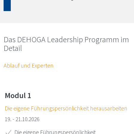
Das
DEHOGA
Leadership Programm im
De­tail
Ab­lauf und Experten
Modul 1
Die ei­ge­ne Füh­rungs­per­sön­lich­keit her­aus­ar­bei­ten
19. - 21.10.2026
Die eigene Führungspersönlichkeit