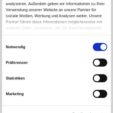
richten.
analysieren. Außerdem geben wir Informationen zu Ihrer
Verwendung unserer Website an unsere Partner für
Beide FachBriefe ergänzen sich perfekt: Basic
soziale Medien, Werbung und Analysen weiter. Unsere
inspiriert mit praxisnahen Impulsen, während
Partner führen diese Informationen möglicherweise mit
Advanced die Kompetenz für fundierte
weiteren Daten zusammen, die Sie ihnen bereitgestellt
haben oder die sie im Rahmen Ihrer Nutzung der Dienste
Entscheidungen, moderne Führung und nachhaltige
gesammelt haben. Sie geben Einwilligung zu unseren
Weiterentwicklung vermittelt. So findet jede
Einwilligungsauswahl
Cookies, wenn Sie unsere Webseite weiterhin nutzen.
Notwendig
Zielgruppe genau das Niveau, das zu ihrer beruflichen
Situation passt.
Präferenzen
Statistiken
Marketing