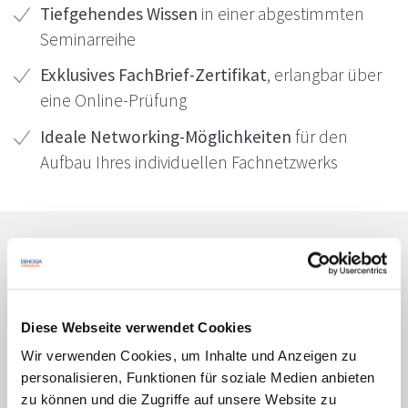
Tiefgehendes Wissen
in einer abgestimmten
Seminarreihe
Exklusives FachBrief-Zertifikat
, erlangbar über
eine Online-Prüfung
Ideale Networking-Möglichkeiten
für den
Aufbau Ihres individuellen Fachnetzwerks
Zwei FachBriefe – ein klares Ziel:
Qualifizierung auf jedem Niveau
Diese Webseite verwendet Cookies
Die FachBriefe
Basic
und
Advanced
bieten zwei
Wir verwenden Cookies, um Inhalte und Anzeigen zu
Stufen, die sich gezielt an unterschiedliche
personalisieren, Funktionen für soziale Medien anbieten
Erfahrungsniveaus in der Gemeinschaftsgastronomie
zu können und die Zugriffe auf unsere Website zu