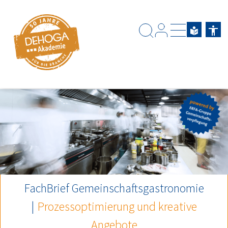
Zum Hauptinhalt springen
Zum Footerinhalt springen
FachBrief Gemeinschaftsgastronomie
|
Prozessoptimierung und kreative
Angebote