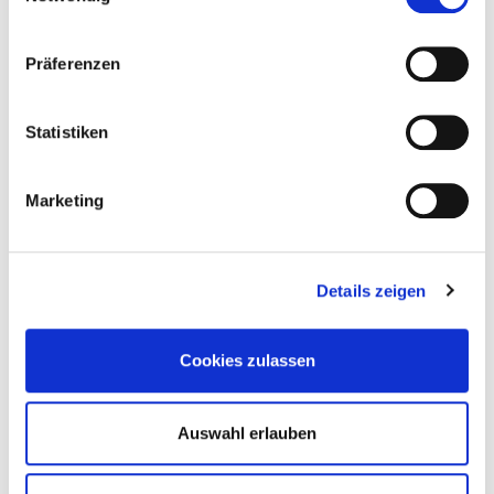
Bestellt am/ erhalten am:
*
Präferenzen
Statistiken
Name des/der Verbraucher(s):
*
Marketing
Anschrift des/der Verbraucher(s):
*
Details zeigen
Datum (heutiges Datum):
*
Cookies zulassen
E-Mail-Adresse:
*
Auswahl erlauben