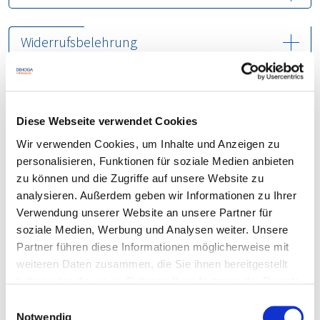
Widerrufsbelehrung
Checkbox
*
Hiermit widerrufe(n) ich/wir die von mir/uns
Diese Webseite verwendet Cookies
abgeschlossene Seminaranmeldung, den
Wir verwenden Cookies, um Inhalte und Anzeigen zu
Gutscheinkauf oder anderes bei der
DEHOGA
-
personalisieren, Funktionen für soziale Medien anbieten
Akademie. Sind Sie Verbraucher (wenn Sie nicht
zu können und die Zugriffe auf unsere Website zu
Unternehmer/in sind oder wenn Sie nicht im Rahmen
analysieren. Außerdem geben wir Informationen zu Ihrer
Ihrer Tätigkeit für ein Unternehmen handeln), haben
Verwendung unserer Website an unsere Partner für
Sie das Recht, binnen vierzehn Tagen ohne Angabe
soziale Medien, Werbung und Analysen weiter. Unsere
von Gründen diesen Vertrag (Seminaranmeldung,
Partner führen diese Informationen möglicherweise mit
Gutscheinkauf oder anderes) zu widerrufen.
weiteren Daten zusammen, die Sie ihnen bereitgestellt
haben oder die sie im Rahmen Ihrer Nutzung der Dienste
Was wird widerrufen:
*
gesammelt haben. Sie geben Einwilligung zu unseren
Einwilligungsauswahl
Cookies, wenn Sie unsere Webseite weiterhin nutzen.
Notwendig