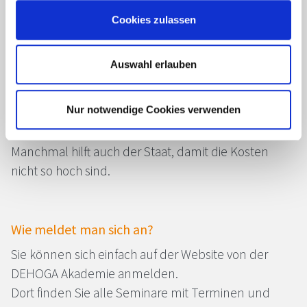
Cookies zulassen
Was kostet das?
Auswahl erlauben
Die Preise sind verschieden, je nach Seminar.
Manche Seminare kosten mehr, andere weniger.
Nur notwendige Cookies verwenden
Wenn Sie Mitglied beim
DEHOGA
sind, bekommen
Sie oft Rabatt.
Manchmal hilft auch der Staat, damit die Kosten
nicht so hoch sind.
Wie meldet man sich an?
Sie können sich einfach auf der Website von der
DEHOGA
Akademie anmelden.
Dort finden Sie alle Seminare mit Terminen und