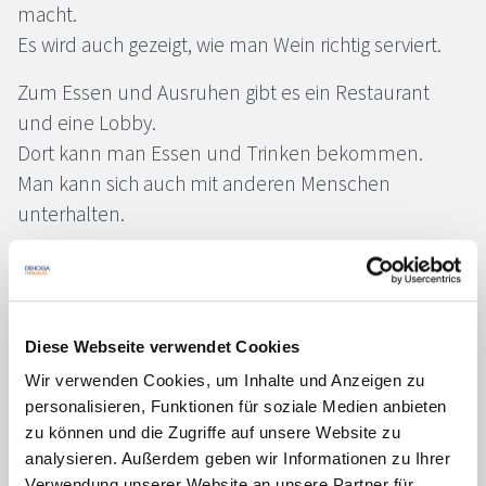
macht.
Es wird auch gezeigt, wie man Wein richtig serviert.
Zum Essen und Ausruhen gibt es ein Restaurant
und eine Lobby.
Dort kann man Essen und Trinken bekommen.
Man kann sich auch mit anderen Menschen
unterhalten.
Wenn man länger bleibt, kann man in einem
Zimmer im Haus schlafen.
Die Zimmer haben ein eigenes Bad, Fernseher und
Diese Webseite verwendet Cookies
WLAN.
Wir verwenden Cookies, um Inhalte und Anzeigen zu
Man kann die Räume auch mieten.
personalisieren, Funktionen für soziale Medien anbieten
Zum Beispiel für eigene Veranstaltungen, Teamtage
zu können und die Zugriffe auf unsere Website zu
oder Kochabende.
analysieren. Außerdem geben wir Informationen zu Ihrer
Verwendung unserer Website an unsere Partner für