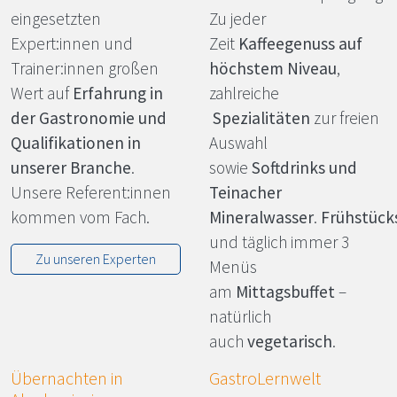
eingesetzten
Zu jeder
Expert:innen und
Zeit
Kaffeegenuss auf
Trainer:innen großen
höchstem Niveau
,
Wert auf
Erfahrung in
zahlreiche
der Gastronomie und
Spezialitäten
zur freien
Qualifikationen in
Auswahl
unserer Branche
.
sowie
Softdrinks und
Unsere Referent:innen
Teinacher
kommen vom Fach.
Mineralwasser
.
Frühstück
und täglich immer 3
Zu unseren Experten
Menüs
am
Mittagsbuffet
–
natürlich
auch
vegetarisch
.
Übernachten in
GastroLernwelt