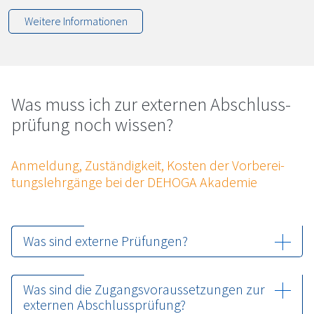
Weitere Informationen
Was muss ich zur ex­ter­nen Ab­schluss­
prü­fung noch wis­sen?
An­mel­dung, Zu­stän­dig­keit, Kos­ten der Vor­be­rei­
tungs­lehr­gän­ge bei der DE­HO­GA Aka­de­mie
Was sind externe Prüfungen?
Was sind die Zugangsvoraussetzungen zur
externen Abschlussprüfung?