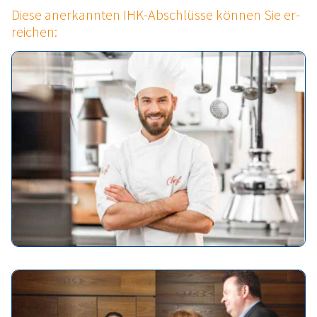
Die­se an­er­kann­ten IHK-Ab­schlüs­se kön­nen Sie er­
rei­chen: