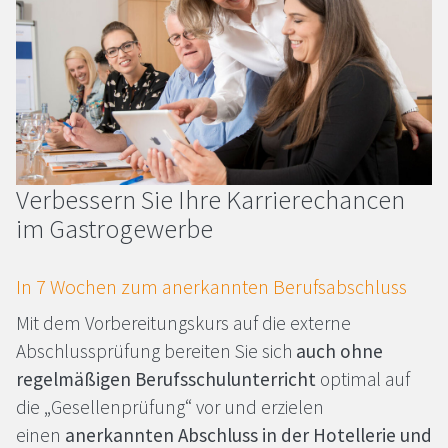
Ver­bes­sern Sie Ih­re Kar­rie­re­chan­cen
im Gastro­ge­wer­be
In 7 Wo­chen zum an­er­kann­ten Be­rufs­ab­schluss
Mit dem Vorbereitungskurs auf die externe
Abschlussprüfung bereiten Sie sich
auch ohne
regelmäßigen Berufsschulunterricht
optimal auf
die „Gesellenprüfung“ vor und erzielen
einen
anerkannten Abschluss in der Hotellerie und