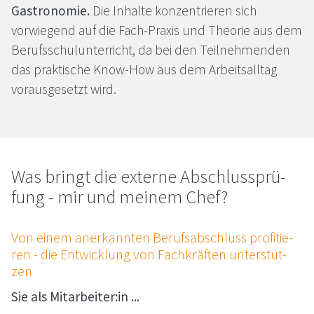
Gastronomie.
Die Inhalte konzentrieren sich
vorwiegend auf die Fach-Praxis und Theorie aus dem
Berufsschulunterricht, da bei den Teilnehmenden
das praktische Know-How aus dem Arbeitsalltag
vorausgesetzt wird.
Was bringt die ex­ter­ne Ab­schluss­prü­
fung - mir und mei­nem Chef?
Von ei­nem an­er­kann­ten Be­rufs­ab­schluss pro­fi­tie­
ren - die Ent­wick­lung von Fach­kräf­ten un­ter­stüt­
zen
Sie als Mitarbeiter:in ...