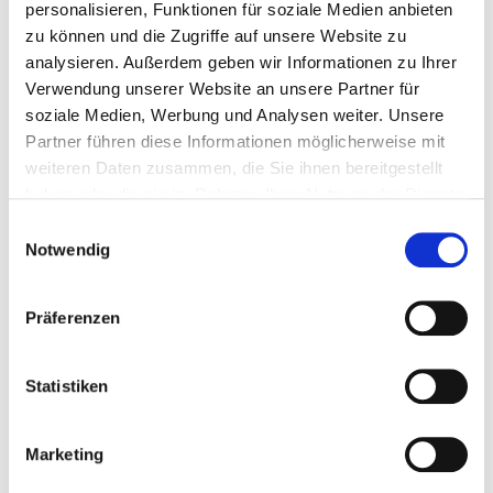
personalisieren, Funktionen für soziale Medien anbieten
zu können und die Zugriffe auf unsere Website zu
analysieren. Außerdem geben wir Informationen zu Ihrer
Verwendung unserer Website an unsere Partner für
soziale Medien, Werbung und Analysen weiter. Unsere
Partner führen diese Informationen möglicherweise mit
weiteren Daten zusammen, die Sie ihnen bereitgestellt
haben oder die sie im Rahmen Ihrer Nutzung der Dienste
gesammelt haben. Sie geben Einwilligung zu unseren
Fachmann/-frau für Restaurants und
Einwilligungsauswahl
Cookies, wenn Sie unsere Webseite weiterhin nutzen.
Notwendig
Veranstaltungsgastronomie
Präferenzen
Statistiken
Marketing