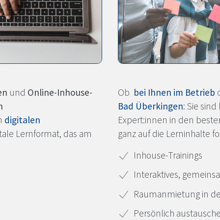
en
und
Online-Inhouse-
Ob
bei Ihnen im Betrieb
n
Bad Überkingen
: Sie sin
en
digitalen
Expert:innen in den beste
ng
Hot
gitale Lernformat, das am
ganz auf die Lerninhalte f
rainings
Multim
Inhouse-Trainings
Interaktives, gemein
 und Meisterkurse
Moderne 
Raumanmietung in der
Persönlich austausch