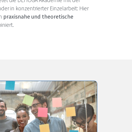
etet die
DEHOGA
Akademie mit der
r in konzentrierter Einzelarbeit: Hier
n
praxisnahe und theoretische
iniert.