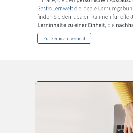
Für alle, die den
persönlichen Austausc
GastroLernwelt
die ideale Lernumgebun
finden Sie den idealen Rahmen für effe
Lerninhalte zu einer Einheit
, die
nachha
Zur Seminarübersicht