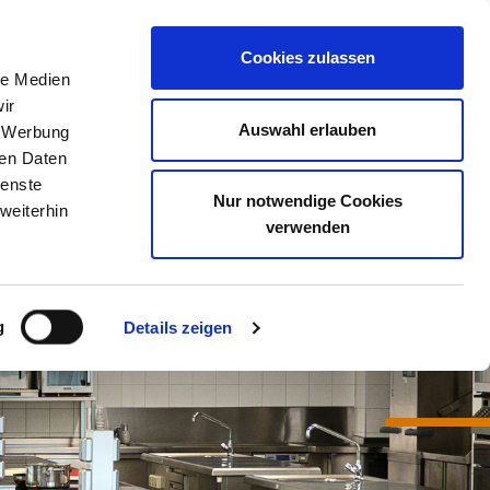
Meine Akademie
Warenkorb
Anmelden
Cookies zulassen
le Medien
ir
Auswahl erlauben
, Werbung
ren Daten
ienste
Nur notwendige Cookies
weiterhin
verwenden
g
Details zeigen