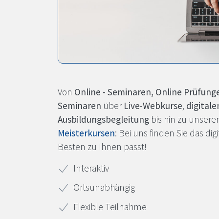
Online
Von
Online - Seminaren, Online Prüfung
Seminaren
über
Live-Webkurse
,
digitale
Inhouse Digital
Ausbildungsbegleitung
bis hin zu unser
Blended - Learni
Meisterkursen
: Bei uns finden Sie das di
Besten zu Ihnen passt!
Online-Seminare und T
Interaktiv
digitale Ausbildungsbegleitung
Ortsunabhängig
Flexible Teilnahme