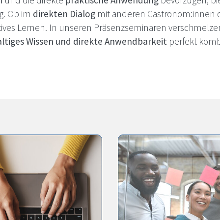
h
und die direkte
praktische Anwendung
bevorzugen, bi
g. Ob im
direkten Dialog
mit anderen Gastronom:innen ode
ktives Lernen. In unseren Präsenzseminaren verschmelze
ltiges Wissen und direkte Anwendbarkeit
perfekt komb