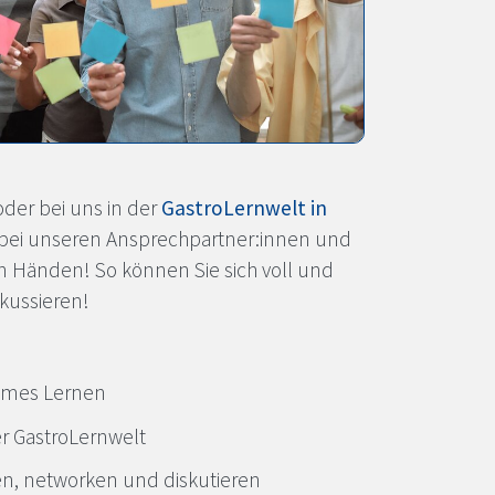
Präsenz
oder bei uns in der
GastroLernwelt in
d bei unseren Ansprechpartner:innen und
GastroLernwelt
n Händen! So können Sie sich voll und
el-Trainingszimmer
okussieren!
ediale Workshopräume
sames Lernen
Show- und Mitmachküche
 GastroLernwelt
en, networken und diskutieren