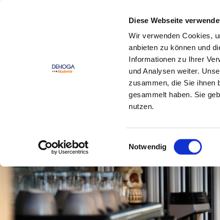
Zum Hauptinhalt springen
Zum Footerinhalt springen
Diese Webseite verwende
Wir verwenden Cookies, um
DEHOGA
Offene
anbieten zu können und di
Lernwelt
Seminare
Informationen zu Ihrer Ve
und Analysen weiter. Unse
zusammen, die Sie ihnen b
gesammelt haben. Sie gebe
nutzen.
Einwilligungsauswahl
Notwendig