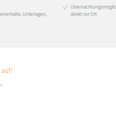
Übernachtungsmöglic
Lerninhalte, Unterlagen,
direkt vor Ort
 auf!
?
*